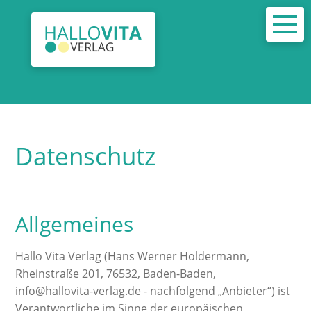
Datenschutz
Allgemeines
Hallo Vita Verlag (Hans Werner Holdermann,
Rheinstraße 201, 76532, Baden-Baden,
info@hallovita-verlag.de - nachfolgend „Anbieter“) ist
Verantwortliche im Sinne der europäischen